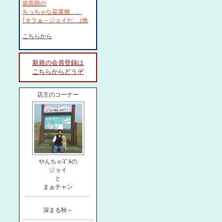
前高田の
ちっちゃな花菜畑…」
｢オラぁ～ジョイだ…｣他
こちらから
新規の会員登録は
こちらからどうぞ
店主のコーナー
やんちゃｺﾞﾙの
ジョイ
と
まぁチャン
……………………………
深まる秋～
………………………………