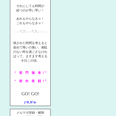
それにしても時間が
経つのが早い早い！
あれもやらなきゃ！
これもやらなきゃ！
……^_^;……^_^;………
残された時間を考えると
改めて悔いの無い、無駄
のない時を過ごさなけれ
ばって、ますます考える
今日この頃。
“ 笑 門 福 来 ！”
“ 前 向 笑 顔 ！”
GO! GO!
(^0_0^)v
メルマガ登録・解除