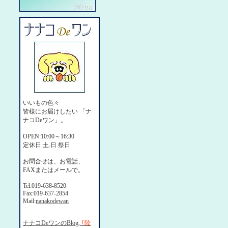
いいもの色々
皆様にお届けしたい 「ナ
ナコDeワン」。
OPEN:10:00～16:30
定休日:土.日.祭日
お問合せは、お電話、
FAXまたはメールで。
Tel:019-638-8520
Fax:019-637-2854
Mail:
nanakodewan
ナナコDeワンのBlog,
｢陸