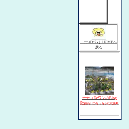
「ﾅﾅｺDeﾜﾝ」HOMEへ
戻る
ナナコDeワンのBlog
陸
前高田のちっちゃな花菜畑