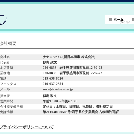
会社概要
会社名
ナナコdeワン(新日本商事 株式会社)
代表者
似鳥 政文
本店住所
020-0833
岩手県盛岡市西見前12-92-22
業務地
020-0833
岩手県盛岡市西見前12-92-22
電話
019-638-8520
ファックス
019-637-2854
メール
sns.n@axel.ocn.ne.jp
担当者
似鳥 政文
営業時間
午前9：00～午後4：30
会社概要備考欄
定休日：土曜日、日曜日、祝祭日 、弊社指定日
免許情報
第211030000543号/岩手県公安委員会 古物商許可証
プライバシーポリシーについて